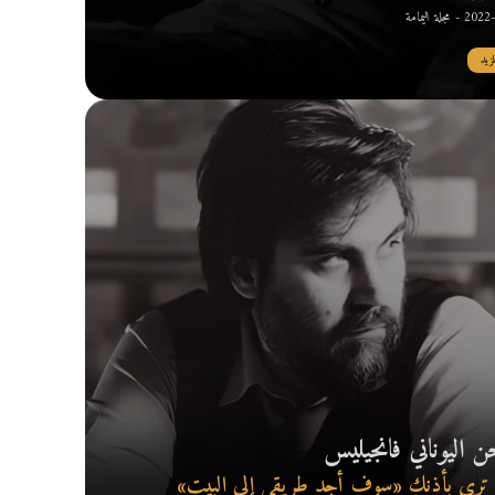
مجلة اليمامة
مزيد
حن اليوناني فانجيليس
ترى بأذنك «سوف أجد طريقي إلى البيت»