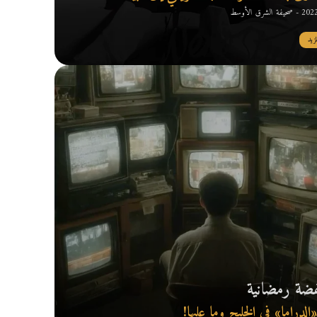
 الشرق الأوسط
مزيد
ضة رمضانية
«الدراما» في الخليج وما عليها!