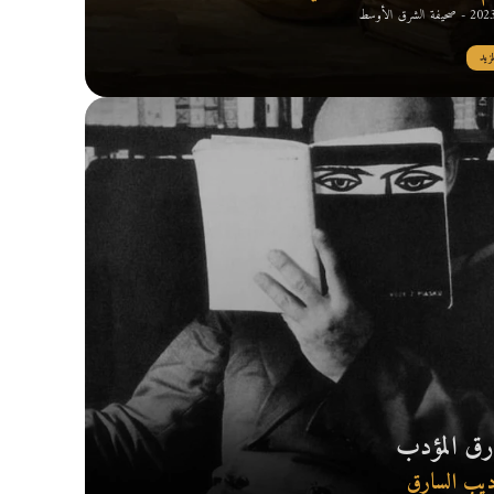
 الشرق الأوسط
مزيد
رق المؤدب
ديب السارق