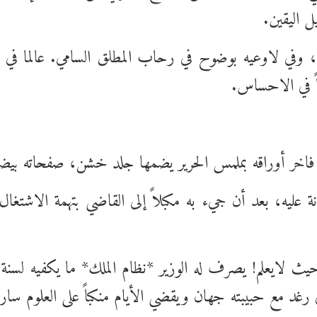
ل اليقين.
ح، وفي لاوعيه بوضوح في رحاب المطلق السامي. عالما في 
اً في الاحساس.
خر أوراقه بملمس الحرير يضمها جلد خشن، صفحاته بيضاء
 عليه، بعد أن جيء به مكبلاً إلى القاضي بتهمة الاشتغا
 لايعلم! يصرف له الوزير *نظام الملك* ما يكفيه لسنة ك
د مع حبيبته جهان ويقضي الأيام منكباً على العلوم سارحا