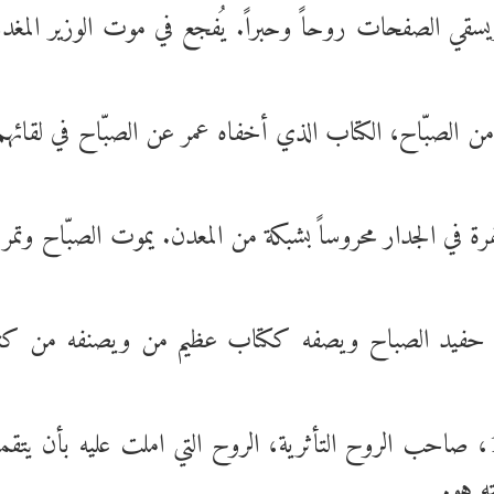
مر ويسقي الصفحات روحاً وحبراً. يُفجع في موت الوزير الم
من الصبّاح، الكتاب الذي أخفاه عمر عن الصبّاح في لقائهم
 الجدار محروساً بشبكة من المعدن. يموت الصبّاح وتمر ثل
قرأه حفيد الصباح ويصفه ككتاب عظيم من ويصنفه من كتب 
بعد قرون! يأتي الشاعر الانجليزي *فيتزجرالد* عام 1859، صاحب الروح التأثرية، الر
ه هو.