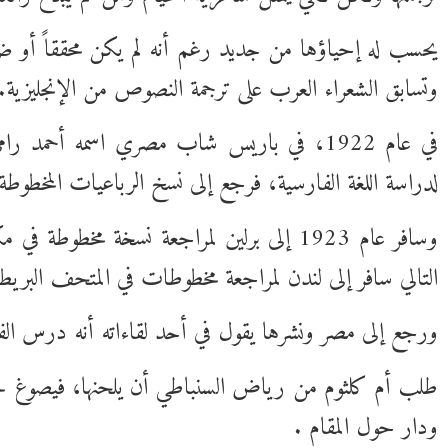
يحسب له إحياؤها من جديد رغم أنه لم يكن محققاً أو ضل
وتسابق الشعراء العرب على ترجمة النصوص من الإنجليزية.
في عام 1922، في باريس شاب مصري اسمه
أحمد رام
لدراسة اللغة الفارسية، فرجع إلى نسخ الرباعيات المخطوط
وسافر عام 1923 إلى برلين لمراجعة نسخة م
التالي سافر إلى لندن لمراجعة مخطوطات في المتحف البري
ورجع إلى مصر ونشرها يقول في أحد لقاءاته أنه درس ال
طلب
أم كلثوم
من
رياض السنباطي
أن يلحنها، فيصوغ لحن
ودار حول المقام .