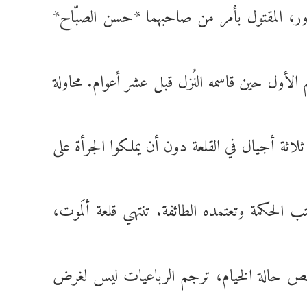
غدور، المقتول بأمر من صاحبهما *حسن الصبّاح*
 الأول حين قاسمه النُزل قبل عشر أعوام. محاولة
اثة أجيال في القلعة دون أن يملكوا الجرأة على
الحكمة وتعتمده الطائفة. تنتهي قلعة ألَموت،
وح التي املت عليه بأن يتقمص حالة الخيام، ترجم الرباعيات ليس لغرض