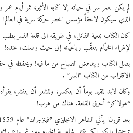
لم يكن لعمر سر في حياته إلا كتابه الأثير، تمر أيام ع
الذي سيكون لاحقاً مؤسس اخطر حركة سرية في العالم!
كان الكتاب بمعية القاتل، في طريقه الى قلعة النسر بطلب 
لإغراء الخيّام بتعقّب رباعيّاته إلى حيث وصلت، عنده!
يصل الكتاب ويندهش الصباح من ما فيه! ويحفظه في حفرة في
الاقتراب من الكتاب “السر” .
وكان لابد للقيد يوماً أن ينكسر، وللشعر أن ينتشر، ي
*هولاكو* أحرق القلعة. هناك من هرب!
ترجمتها ولكن لكي يتمثل شاعرية الخيام ومن ثم يبدع رائعت