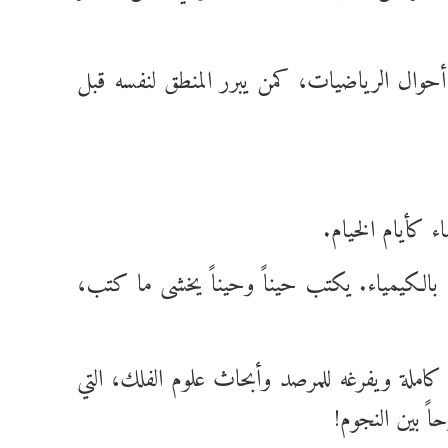
أحوال الرياضيات، كمن يبرر المنطق لنفسه قبل
 كأيام الخيام.
ل بالكيمياء. يكتب حيناً وحيناً يخشى ما كتب،
املة ويفرغه للمرصد وأبحاث علوم الفلك، التي
ً بين النجوم!