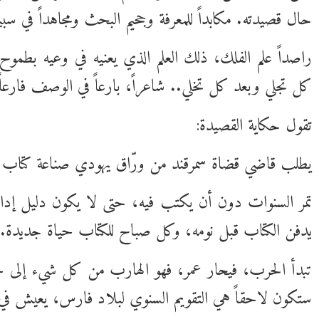
حال قصيدته. مكابداً للمعرفة وجحيم البحث ومجاهداً في سبي
راصداً علم الفلك، ذلك العلم الذي يعنيه في وعيه بطمو
كل تجلي وبعد كل تخلي.. شاعراً، بارعاً في الوصف فارع
تقول حكاية القصيدة:
يطلب قاضي قضاة سمرقند من ورّاق يهودي صناعة كتاب فا
تمر السنوات دون أن يكتب فيه، حتى لا يكون دليل إدانة
يدفن الكتاب قبل نومه، وكل صباح للكتاب حياة جديدة.
تبدأ الحرب، فيحار عمر، فهو الهارب من كل شيء إلى حيث
ستكون لاحقاً هي التقويم السنوي لبلاد فارس، يعيش في رغ