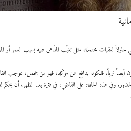
انية
حلولاً لعقبات محتملة، مثل تغيّب المدّعى عليه بسبب العمر أو ال
كون أيضاً ثرياً. فلكونه يدافع عن موكّله، فهو من يتحمل، بموجب
القا
لحضور. وفي هذه الحالة، على القاضي، في فترة بعد الظهر، أن يحكم 