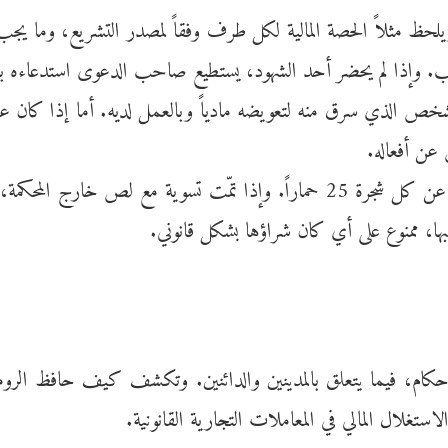
لحظ مثلاً الحصة المالية لكل طرف وفقاً لمصدر التشريع، وما يج
ا لم يحضر أحد الشهود، يستطيع صاحب الدعوى استدعاءه بالصراخ 
شخص الذي سرق منه لتعويضه مادياً وبالعمل لديه. أما إذا كان عبدا
 عن أفعاله.
والذي يقطع شجر غيره، من دون إذن من صاحبها، عليه أن يدفع عن كل شجرة 25 حما
بها، ممنوع على أي كان شراؤها بشكل قانوني.
، فيما يتعلق بالمدينين والدائنين. وتكشف كيف حافظ الرومان ال
ستغلال المالي في المعاملات التجارية القانونية.