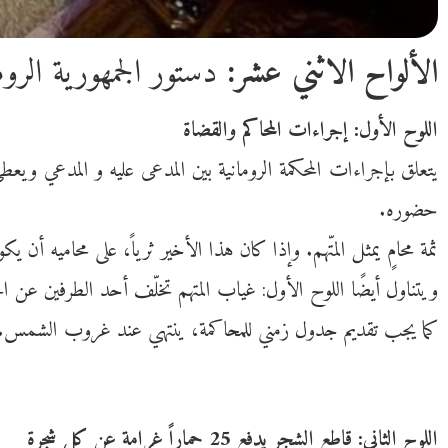
الألواح الاثني عشر:
دستور الجمهورية الروم
اللوح الأول:
إجراءات المحاكم والقضاة
يتعلق بإجراءات
المحكمة الرومانية
بين
المدعى عليه
و
المدعي
ويعطي 
حضوره.
ثمة
محامٍ
يمثل المتّهم. وإذا كان هذا الأخير ثرياً، على محاميه أن ي
ويتناول أيضًا اللوح الأول: غياب المتهم تخلّف أحد الطرفين عن ا
كما يجب تقديم جدول زمني للمحاكمة، ينتهي عند غروب الشمس.
اللوح الثاني: قاطع الشجر يدفع 25 حماراً غرامة عن كل شجرة