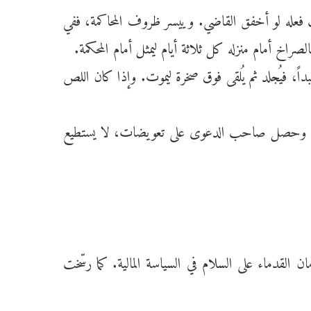
ب فعله لو أخفق القاضي. وييسر ظروف المحاكمة، ففي
أمام منزله كل ثلاثة أيام ليمثل أمام المحكمة.
ً، فيُجلد ثم يُلقى فوق صخرة ليموت. وإذا كان اللص
راً. وإذا تمّت تسوية مع لص خارج المحكمة، وحصل صاحب الدعوى على تعويضات، لا يستطيع
قدماء على السلام في السياسة المالية. كما رسّخت