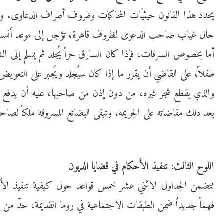
يحدد هذا القانون حيثيّات المحاكمات وظروف أطراف الدعاوى. وي
حال غياب صاحب الدعوى لظروف قاهرة، تؤجل إلى موعد أنسب. وإذ
أما بخصوص السرقات، فإذا كان السارق حراً يُجلد ثم يسلم إلى ال
طفلاً، على القاضي أن يقرر ما إذا كان سيُجلد ويُجبر على التعويض
بعد ذلك مقاضاته على الجريمة. وتبقى البضائع المسروقة ملكاً لصاح
اللوح الثالث: تنفيذ الأحكام في قضايا الديون
تتضمن الجداول الاثني عشر خمس قواعد حول كيفية تنفيذ الأحكام
فهماً جديداً ضمن الطبقات الاجتماعية في روما القديمة، حدّ من الا