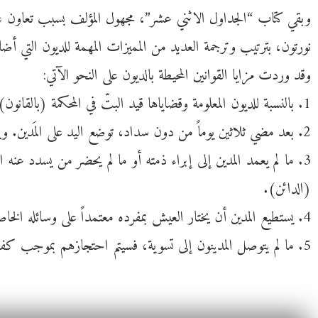
وبقي كتاب “الجداول الاثني عشر”، مجهول المؤلف بسبب تعاون عدد 
نورتون، بترتيب وترجمة العديد من المميزات المهمة للديون التي أض
وقد وردت مزايا القوانين المحيطة بالديون على النحو الآتي:
1. بالنسبة للديون المعلومة وقضاياها قيد البتّ في المحكمة (بالقانون)، يجب أن يسمح القانون بثلاثين يوماً لدفع المبلغ كاملاً أو بما يكتفي به المدّعي.
2. بعد مضي ثلاثين يوماً من دون سداد، توضع اليد على المَدين. ويُستدعى إلى المحكمة (بموجب حق الدائن).
(الدائن).
4. يستطيع المدين أن يختار العيش بمفرده معتمداً على وسائله الخاصة، وإلاّ فيتوجّب على الدائن الذي يسجنه أن يعطيه رطلًا من الخبز يومياً، أو أكثر لو أراد الدائن ذلك.
5. ما لم يتوصل المدينون إلى تسوية، فسيتم احتجازهم بموجب كفالات لمدة ستين يوماَ. وخلال هذه المدّة يجب إحضارهم أمام القاضي ومجلس المشرّعين في ثلاثة أسواق متتالية.