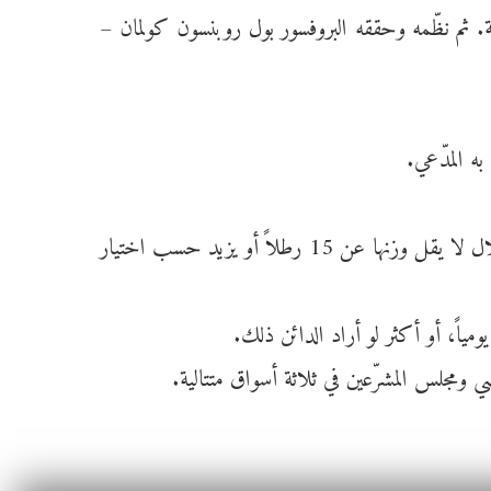
ة. ثم نظّمه وحققه البروفسور بول روبنسون كولمان –
3. ما لم يعمد المدين إلى إبراء ذمته أو ما لم يحضر من يسدد عنه الديون، على الدائن أن يحتجز المدين لديه، ويقيده إما بأحزمة أو بأغلال لا يقل وزنها عن 15 رطلاً أو يزيد حسب اختيار