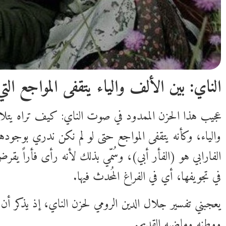
الناي: بين الألف والياء يتقفى المواجع التي
عجيب هذا الحزن الممدود في صوت الناي: كيف تراه يتل
والياء، وكأنه يتقفى المواجع حتى لو لم نكن ندري بوجو
الفارابي هو (الفأر أبي)، وسُمّي بذلك لأنه رأى فأراً يقرض
في تجويفها، أي في الفراغ المُحدث فيها.
يعجبني تفسير جلال الدين الرومي لحزن الناي، إذ يذكر أن ح
ووطنه وماضيه القديم.