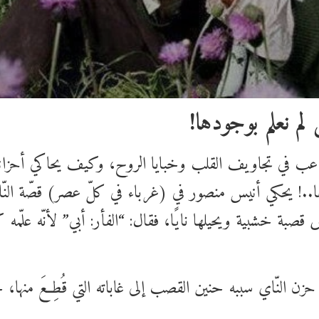
 لم نعلم بوجودها!
اعب في تجاويف القلب وخبايا الروح، وكيف يحاكي أحزانن
دها..! يحكي أنيس منصور في (غرباء في كلّ عصر) قصّة ال
 قصبة خشبية ويحيلها نايًا، فقال: “الفأر: أبي” لأنّه علّمه
زن النّاي سببه حنين القصب إلى غاباته التي قُطِعَ منها، ح