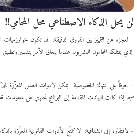
لن يحل الذكاء الاصطناعي محل المحامي!!
– لعجزه عن التمييز بين الفروق الدقيقة: قد تكون خوارزميات
ا
الذي يمتلكه
المحامون
البشريون عندما يتعلق الأمر بتفسير وتطبيق ا
– خوفاً على انتهاك الخصوصية: يمكن لأدوات العمل المعزّزة بال
سيما إذا كانت البيانات المقدمة إلى البرنامج تحتوي على معلومات
– لافتقاره إلى الشفافية: لا تتمتّع
الأدوات القانونية
المعزّزة بالذك